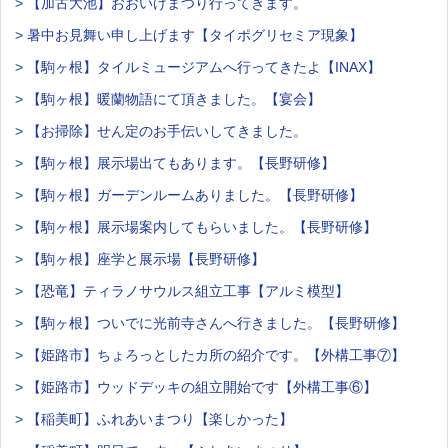
> 【加古大池】おおいけまつり行ってきます。
> 暑中お見舞い申し上げます【タイポグリセミア現象】
> 【駒ヶ根】タイルミュージアムへ行ってきたよ【INAX】
> 【駒ヶ根】暖蘭物語にて頂きました。【宴会】
> 【お掃除】せん定のお手伝いしてきました。
> 【駒ヶ根】展示場出てもあります。【長野研修】
> 【駒ヶ根】ガーデンルームありました。【長野研修】
> 【駒ヶ根】展示場案内してもらいました。【長野研修】
> 【駒ヶ根】座学と展示場【長野研修】
> 【恐竜】ティラノサウルス組立工事【アルミ模型】
> 【駒ヶ根】ついでに光前寺さんへ行きました。【長野研修】
> 【姫路市】ちょろっとしたカ所の紹介です。【外構工事⑦】
> 【姫路市】ウッドデッキの組立開始です【外構工事⑥】
> 【稲美町】ふれあいまつり【楽しかった】