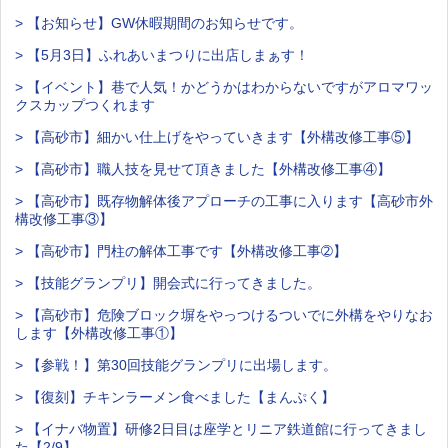
> 【お知らせ】GW休暇期間のお知らせです。
> 【5月3日】ふれあいまつりに出店しまぁす！
> 【イベント】巷で人気！かどうかはわからないですがアロマワッ
クスカップつくれます
> 【高砂市】細かい仕上げをやっていきます【外構改修工事⑤】
> 【高砂市】職人技を見せて頂きました【外構改修工事④】
> 【高砂市】既存物解体後アプローチの工事に入ります【高砂市外
構改修工事③】
> 【高砂市】門柱の解体工事です【外構改修工事➁】
> 【技能グランプリ】開会式に行ってきました。
> 【高砂市】危険ブロック塀をやっつけるついでに外構をやりなお
します【外構改修工事①】
> 【参戦！】第30回技能グランプリに出場します。
> 【復刻】チキンラーメン食べました【まんぷく】
> 【イナバ物置】研修2日目は座学とリニア鉄道館に行ってきまし
た【2/9】