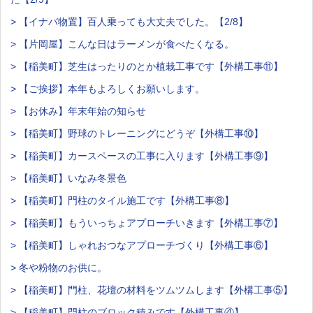
> 【イナバ物置】百人乗っても大丈夫でした。【2/8】
> 【片岡屋】こんな日はラーメンが食べたくなる。
> 【稲美町】芝生はったりのとか植栽工事です【外構工事⑪】
> 【ご挨拶】本年もよろしくお願いします。
> 【お休み】年末年始の知らせ
> 【稲美町】野球のトレーニングにどうぞ【外構工事⑩】
> 【稲美町】カースペースの工事に入ります【外構工事⑨】
> 【稲美町】いなみ冬景色
> 【稲美町】門柱のタイル施工です【外構工事⑧】
> 【稲美町】もういっちょアプローチいきます【外構工事⑦】
> 【稲美町】しゃれおつなアプローチづくり【外構工事⑥】
> 冬や粉物のお供に。
> 【稲美町】門柱、花壇の材料をツムツムします【外構工事⑤】
> 【稲美町】門柱のブロック積みです【外構工事④】