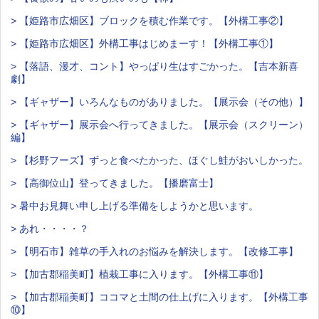
> 【姫路市広畑区】ブロックを積む作業です。【外構工事②】
> 【姫路市広畑区】外構工事はじめまーす！【外構工事①】
> 【落語、漫才、コント】やっぱり生はすごかった。【吉本新喜
劇】
> 【ギャザー】いろんなものがありました。【展示会（その他）】
> 【ギャザー】展示会へ行ってきました。【展示会（スクリーン）
編】
> 【杉野フーズ】ずっと食べたかった、ほぐし鮭がおいしかった。
> 【高御位山】登ってきました。【播磨富士】
> 暑中お見舞い申し上げる準備をしようかと思います。
> あれ・・・・？
> 【明石市】雑草の手入れのお悩みを解決します。【改修工事】
> 【加古郡稲美町】植栽工事に入ります。【外構工事⑪】
> 【加古郡稲美町】ココマと土間の仕上げに入ります。【外構工事
⑩】