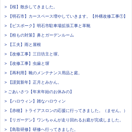
> 【桜】散歩してきました。
> 【明石市】カースペース増やしていきます。【外構改修工事①】
> 【ビスポーク】明石市駐車場拡張工事と革靴
> 【粉もの対策】鼻とガーデンルーム
> 【工夫】雨と屋根
> 【改修工事】三日坊主と塀。
> 【改修工事】虫歯と塀
> 【再利用】靴のメンテナンス用品と庭。
> 【謹賀新年】正月とみかん。
> ごあいさつ【年末年始のお休みの】
> 【ハロウィン】雑なハロウィン
> 【赤穂】トライアスロンの応援に行ってきました。（ません。）
> 【リガーデン】ワンちゃんが走り回れるお庭が完成しました。
> 【島取研修】研修へ行ってきました。