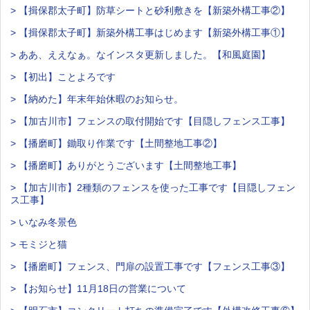
> 【揖保郡太子町】防草シートと砂利敷きを【新築外構工事②】
> 【揖保郡太子町】新築外構工事はじめます【新築外構工事①】
> ああ、ええなぁ。なインスタ更新しました。【和風庭園】
> 【初出】ことよろです
> 【納めた】年末年始休暇のお知らせ。
> 【加古川市】フェンスの取付開始です【目隠しフェンス工事】
> 【播磨町】鋤取り作業です【土間整地工事②】
> 【播磨町】ありがとうございます【土間整地工事】
> 【加古川市】2種類のフェンスを使った工事です【目隠しフェン
ス工事】
> いなみ冬景色
> モミジと猫
> 【播磨町】フェンス、門扉の設置工事です【フェンス工事③】
> 【お知らせ】11月18日の営業について